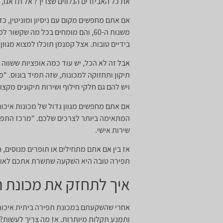
את כל האביזרים הנלווים שצריך? אל תדאגו, 
אם אתם מחפשים מקום עם ניסיון ומוניטין, 
משנות ה-60, והם מומחים בכל מה ש
בידיים טובות. אצל קמנמן תוכלו למצוא מגוון
תיקון ותחזוקה למכונות, שזה תמיד בונוס. "
ויש להם גם חלקי חילוף ושירות תיקונים מקצוע
אם אתם מחפשים מגוון גדול של מכונות איכותי
המתאימה ביותר לצרכים שלכם. "מרכז התפירה
שירות אישי.
אז בין אם אתם מתחילים או תופרים מנוסים, 
תפירה טובה היא השקעה שתשרת אתכם לאורך
איך לתחזק את מכונת ה
אחרי שהשקעתם במכונת תפירה ביתית איכותי
ותמנע תקלות מיותרות. אז מה צריך לעשות? 