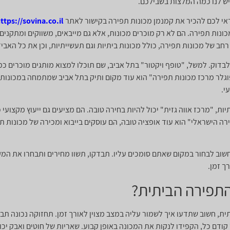
יש לנו כמה המלצות בשבילכם.
כדאי לכם להכיר את קמנמן מכונות תפירה בקישור לאתר
ttps://sovina.co.il/
קשור למכונות תפירה. הם לא רק מוכרים מכונות, אלא גם מייבאים, משווקים ומתק
 רחב של מכונות תפירה, כולל מכונות ביתיות וגם תעשייתיות, וכן את כל האב
פוגלר מרכז מכונות תפירה" הוא עוד מקום ותיק בתל אביב שמתמחה במכונות ב
י.
ות, "מרכז אווה גזית" יכול להיות בחירה טובה. הם מציעים גם ייעוץ מקצועי
 הישראלי" הוא עוד אופציה טובה, הם עוסקים בייבוא ומכירה של מכונות תפ
חשוב לבחור במקום שאתם סומכים עליו. תבדקו, תשוו מחירים ותבחרו את המקו
 זמן.
תפירה הביתית?
ת, חשוב שתדעו איך לשמור עליה במצב מצוין לאורך זמן. תחזוקה נכונה ת
קודם כל, הקפידו לנקות את המכונה באופן קבוע. שאריות של חוטים ואבק יכ