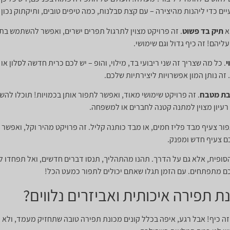
ים כדי ליהנות מהיצירה – עם קצת סבלנות, כמה טיפים טובים, ותיקתוק נכון 
א
תיק בד פשוט
. זה פרויקט מצוין לתרגול תפרים ישרים, ואפשר להשתמש בתיק
עליהם! זה כיף גדול וגם שימושי.
י
. כל מה שצריך זה שני ריבועי בד, מילוי, והופ – יש לכם כרית חדשה לסלון א
 זה נותן המון אפשרויות ליצירתיות שלכם.
ת מטבח
. זה פרויקט שימושי מאוד, ואפשר לתפור אותן בכמויות! תוכלו להש
רעיון מצוין למתנה קטנה לחברים או למשפחה.
ור צעיף מבד פליז חמים, או מבד כותנה קליל. זה פרויקט מהיר וקל, ואפשר ל
כם צעיף חדש ומפנק.
ופית, אלא גם על הדרך. תהנו מהתהליך, תנסו דברים חדשים, ואל תפחדו לע
כם מתפתחים. עם הזמן תגלו שאתם יכולים לתפור כמעט הכל!
 תפירה איכותית ואביזרים נלווים?
ה כיף! אבל רגע, איפה בכלל קונים מכונת תפירה טובה שתחזיק מעמד, ולא