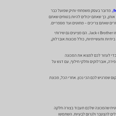
h
. מדובר בעסק משפחתי ותיק שפועל כבר
נים אותן, כך שאתם יכולים להיות בטוחים שאתם
יזרים שאתם צריכים – מחוטים ועד מספריים.
אבל זה לא הכל, יש עוד כמה אופציות ששווה לבדוק. למשל, "טופף ויקטור" בתל אביב, שם תוכלו למצוא מותגים מוכרים כמו Brother ו-Jack. הם מציעים גם שירותי
יתיות ותעשייתיות, כולל מכונות אוברלוק,
 כדי לעזור לכם למצוא את המכונה
ירה, אוברלוקים וחלקי חילוף, עם דגש על
ם שמרגיש לכם הכי נכון. אחרי הכל, מכונת
בטיח שהמכונה שלכם תעבוד בצורה חלקה
ולים להצטבר ולגרום לבעיות. השתמשו