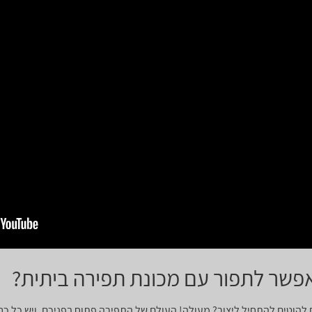
 אפשר לתפור עם מכונת תפירה ביתית?
 להוטים להתחיל ליצור? מעולה! העולם של התפירה פתוח בפניכם, ויש כל כך 