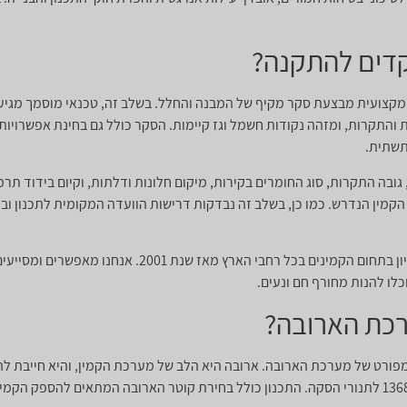
דים להתקנה?
מקצועית מבצעת סקר מקיף של המבנה והחלל. בשלב זה, טכנאי מוסמך מגיע
 והתקרות, ומזהה נקודות חשמל וגז קיימות. הסקר כולל גם בחינת אפשרויות 
תשתית.
גובה התקרות, סוג החומרים בקירות, מיקום חלונות ודלתות, וקיום בידוד ת
ין הנדרש. כמו כן, בשלב זה נבדקות דרישות הוועדה המקומית לתכנון ובניי
חום הקמין הינה חברת בוטיק בעלת וותק וניסיון בתחום הקמינים
כלו להנות מחורף חם ונעים.
רכת הארובה?
ורט של מערכת הארובה. ארובה היא הלב של מערכת הקמין, והיא חייבת להי
יעיל של גזי השריפה ועמידה בתקן הישראלי 1368 לתנורי הסקה. התכנון כולל בחירת קוטר הארובה המת