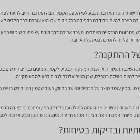
ישות. קוטר הארובה נקבע לפי הספק הקמין. גובה הארובה חייב להיות לפחו
ה חייבת להיות מבודדת בקפידה בכל מקום שבו היא עוברת דרך חללים לא מ
ש פתרונות הנדסיים מיוחדים. מעבר ארובה דרך קורת עץ מחייב שימוש במעטפ
ון או פלדה לתמיכה במשקל הארובה.
של ההתקנה?
 השלב הראשון הוא הכנת המשטח והבסיס לקמין. קמינים כבדים דורשים בסי
ייב להיות מושלם במפלס, שכן הטיה עלולה לגרום לפעולה לא תקינה.
 קמין עומד מוצב על הבסיס ומיושר בדיוק, בעוד שקמין בנוי דורש בניית מ
.
ת הארובה עשויים מנירוסטה כפולה עם בידוד תרמי, ומחוברים בצורה הרמט
נט מיוחד המבודד את הצינור ומונע חדירת מים. בגג מותקן כובע ארובה למני
יות ובדיקות בטיחות?