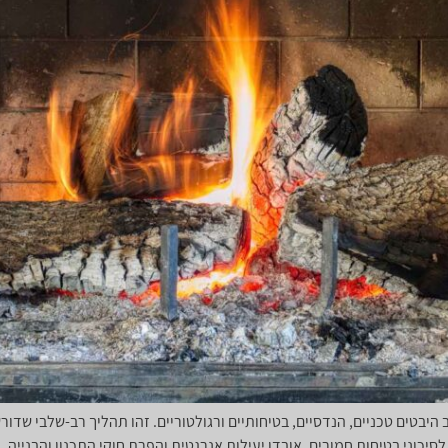
יבטים טכניים, הנדסיים, בטיחותיים ורגולטוריים. זהו תהליך רב-שלבי שדורש
יכוני בטיחות חמורים, אובדן יעילות אנרגטית והפרת חוקי התכנון והבנייה